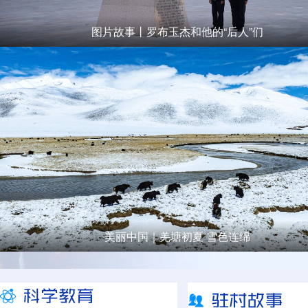
图片故事丨罗布玉杰和他的“后人”们
美丽中国｜羌塘初夏 雪色连绵