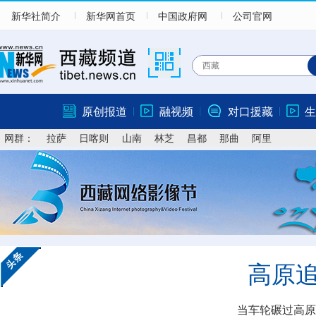
新华社简介
新华网首页
中国政府网
公司官网
原创报道
融视频
对口援藏
生
网群：
拉萨
日喀则
山南
林芝
昌都
那曲
阿里
高原
当车轮碾过高原