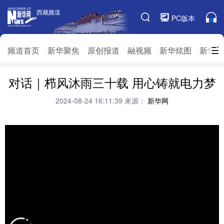
西藏频道
西藏频道
PC版本
频道栏目
频道首页
新华聚焦
原创报道
融视频
新华炫图
新华访
对话｜栉风沐雨三十载 用心铸就电力梦
频道首页
新华聚焦
原创报道
融视频
新华炫图
新华访谈
新华云直播
视界屋脊
2024-08-24 16:11:39
来源：
新华网
对口援藏
生态西藏
文化旅游
乡村振兴
推广信息