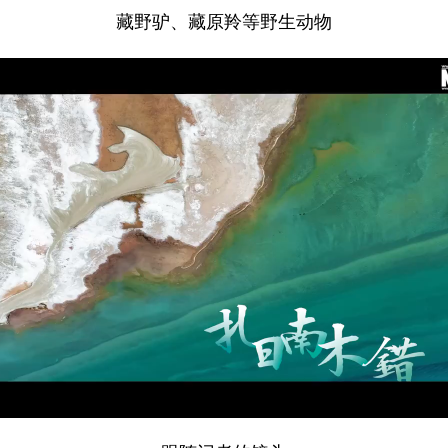
藏野驴、藏原羚等野生动物