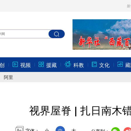
新
创
视频
援藏
科教
文化
藏
阿里
视界屋脊 | 扎日南木
字体：
小
中
大