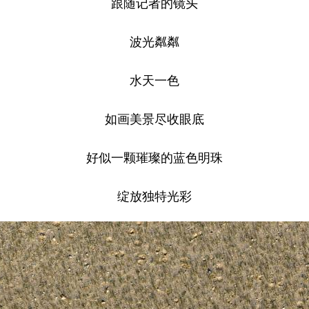
跟随记者的镜头
波光粼粼
水天一色
如画美景尽收眼底
好似一颗璀璨的蓝色明珠
绽放独特光彩