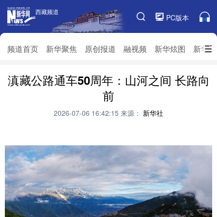
西藏频道
西藏频道
PC版本
频道栏目
频道首页
新华聚焦
原创报道
融视频
新华炫图
新华访
滇藏公路通车50周年：山河之间 长路向
频道首页
新华聚焦
原创报道
融视频
前
新华炫图
新华访谈
新华云直播
视界屋脊
2026-07-06 16:42:15
来源：
新华社
对口援藏
生态西藏
文化旅游
乡村振兴
推广信息