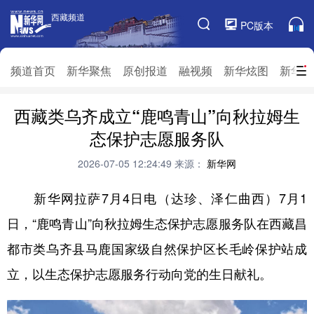
西藏频道
西藏频道
PC版本
频道栏目
频道首页
新华聚焦
原创报道
融视频
新华炫图
新华访
西藏类乌齐成立“鹿鸣青山”向秋拉姆生
频道首页
新华聚焦
原创报道
融视频
态保护志愿服务队
新华炫图
新华访谈
新华云直播
视界屋脊
2026-07-05 12:24:49
来源：
新华网
对口援藏
生态西藏
文化旅游
乡村振兴
新华网拉萨7月4日电（达珍、泽仁曲西）7月1
推广信息
日，“鹿鸣青山”向秋拉姆生态保护志愿服务队在西藏昌
都市类乌齐县马鹿国家级自然保护区长毛岭保护站成
立，以生态保护志愿服务行动向党的生日献礼。