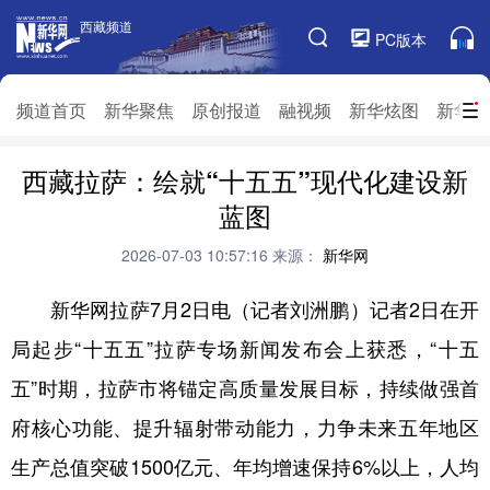
西藏频道
西藏频道
PC版本
频道栏目
频道首页
新华聚焦
原创报道
融视频
新华炫图
新华访
西藏拉萨：绘就“十五五”现代化建设新
频道首页
新华聚焦
原创报道
融视频
蓝图
新华炫图
新华访谈
新华云直播
视界屋脊
2026-07-03 10:57:16
来源：
新华网
对口援藏
生态西藏
文化旅游
乡村振兴
新华网拉萨7月2日电（记者刘洲鹏）记者2日在开
推广信息
局起步“十五五”拉萨专场新闻发布会上获悉，“十五
五”时期，拉萨市将锚定高质量发展目标，持续做强首
府核心功能、提升辐射带动能力，力争未来五年地区
生产总值突破1500亿元、年均增速保持6%以上，人均