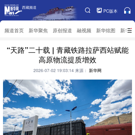
西藏频道
西藏频道
PC版本
频道栏目
频道首页
新华聚焦
原创报道
融视频
新华炫图
新华访
“天路”二十载 | 青藏铁路拉萨西站赋能
频道首页
新华聚焦
原创报道
融视频
高原物流提质增效
新华炫图
新华访谈
新华云直播
视界屋脊
2026-07-02 19:03:14
来源：
新华网
对口援藏
生态西藏
文化旅游
乡村振兴
推广信息