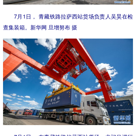
7月1日， 青藏铁路拉萨西站货场负责人吴昊在检
查集装箱。新华网 旦增努布 摄