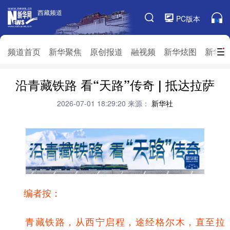
西藏频道
西藏频道
PC版本
频道栏目
频道首页
新华聚焦
原创报道
融视频
新华炫图
新华访
沿青藏铁路 看“天路”传奇 | 抵达拉萨
频道首页
新华聚焦
原创报道
融视频
新华炫图
新华访谈
新华云直播
视界屋脊
2026-07-01 18:29:20
来源：
新华社
对口援藏
生态西藏
文化旅游
乡村振兴
推广信息
编者按：
青藏铁路，从西宁启程，途经格尔木，直至拉