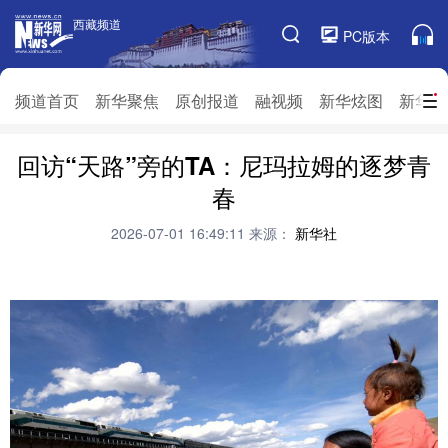
西藏频道
西藏频道
PC版本
频道栏目
频道首页
新华聚焦
原创报道
融视频
新华炫图
新华访
回访“天路”旁的TA：尼玛拉姆的逐梦青
频道首页
新华聚焦
原创报道
融视频
春
新华炫图
新华访谈
新华云直播
视界屋脊
2026-07-01 16:49:11
来源：
新华社
对口援藏
生态西藏
文化旅游
乡村振兴
推广信息