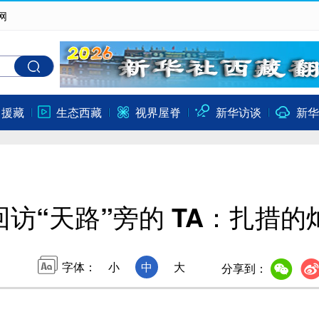
网
口援藏
生态西藏
视界屋脊
新华访谈
新华
回访“天路”旁的 TA：扎措
字体：
小
中
大
分享到：