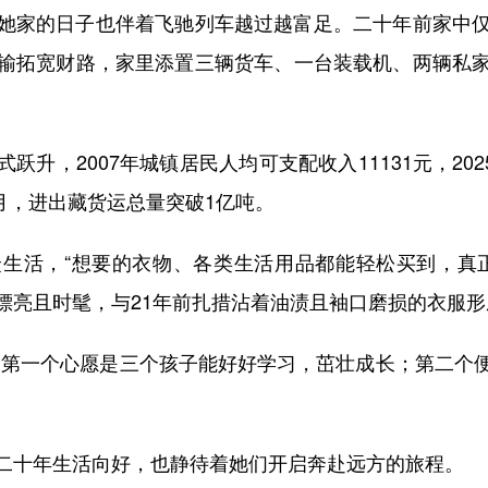
家的日子也伴着飞驰列车越过越富足。二十年前家中仅
输拓宽财路，家里添置三辆货车、一台装载机、两辆私
，2007年城镇居民人均可支配收入11131元，2025
4月，进出藏货运总量突破1亿吨。
活，“想要的衣物、各类生活用品都能轻松买到，真正
漂亮且时髦，与21年前扎措沾着油渍且袖口磨损的衣服
第一个心愿是三个孩子能好好学习，茁壮成长；第二个便
十年生活向好，也静待着她们开启奔赴远方的旅程。