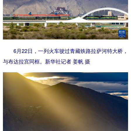
6月22日，一列火车驶过青藏铁路拉萨河特大桥，
与布达拉宫同框。新华社记者 姜帆 摄