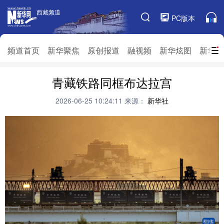
西藏频道
西藏频道
PC版本
频道栏目
频道首页
新华聚焦
原创报道
融视频
新华炫图
新华访
频道首页
青藏铁路同框布达拉宫
新华聚焦
原创报道
融视频
新华炫图
新华访谈
新华云直播
视界屋脊
2026-06-25 10:24:11
来源：
新华社
对口援藏
生态西藏
文化旅游
乡村振兴
推广信息