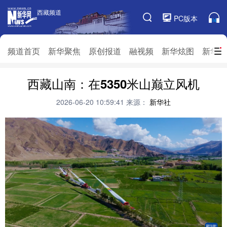
西藏频道
西藏频道
PC版本
频道栏目
频道首页
新华聚焦
原创报道
融视频
新华炫图
新华访
频道首页
西藏山南：在5350米山巅立风机
新华聚焦
原创报道
融视频
新华炫图
新华访谈
新华云直播
视界屋脊
2026-06-20 10:59:41
来源：
新华社
对口援藏
生态西藏
文化旅游
乡村振兴
推广信息