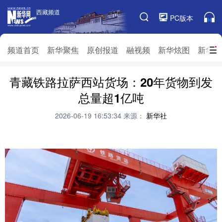
西藏频道
西藏频道
PC版本
频道栏目
频道首页
新华聚焦
原创报道
融视频
新华炫图
新华访
青藏铁路拉萨西站货场：20年货物到发
频道首页
新华聚焦
原创报道
融视频
总量超1亿吨
新华炫图
新华访谈
新华云直播
视界屋脊
2026-06-19 16:53:34
来源：
新华社
对口援藏
生态西藏
文化旅游
乡村振兴
推广信息