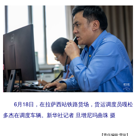
6月18日，在拉萨西站铁路货场，货运调度员嘎松
多杰在调度车辆。新华社记者 旦增尼玛曲珠 摄
【责任编辑:雪珍】