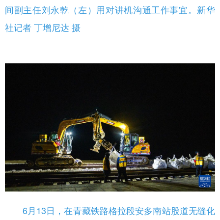
间副主任刘永乾（左）用对讲机沟通工作事宜。新华
社记者 丁增尼达 摄
6月13日，在青藏铁路格拉段安多南站股道无缝化