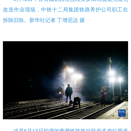
改造作业现场，中铁十二局集团铁路养护公司职工在
拆除旧轨。新华社记者 丁增尼达 摄
这是6月13日拍摄的青藏铁路格拉段安多南站股道