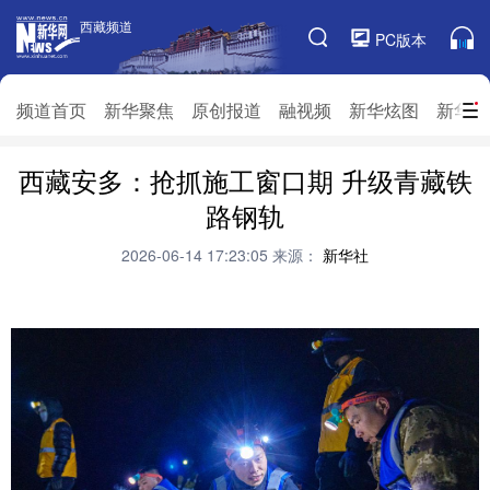
西藏频道
西藏频道
PC版本
频道栏目
频道首页
新华聚焦
原创报道
融视频
新华炫图
新华访
西藏安多：抢抓施工窗口期 升级青藏铁
频道首页
新华聚焦
原创报道
融视频
路钢轨
新华炫图
新华访谈
新华云直播
视界屋脊
2026-06-14 17:23:05
来源：
新华社
对口援藏
生态西藏
文化旅游
乡村振兴
推广信息