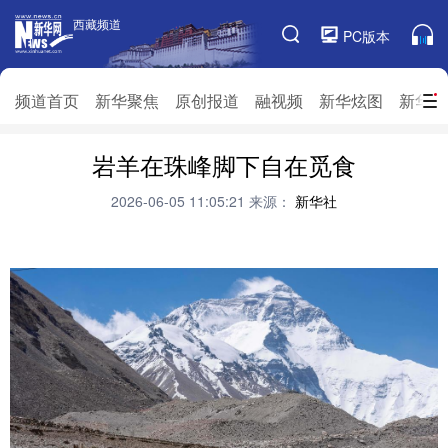
西藏频道
西藏频道
PC版本
频道栏目
频道首页
新华聚焦
原创报道
融视频
新华炫图
新华访
频道首页
岩羊在珠峰脚下自在觅食
新华聚焦
原创报道
融视频
新华炫图
新华访谈
新华云直播
视界屋脊
2026-06-05 11:05:21
来源：
新华社
对口援藏
生态西藏
文化旅游
乡村振兴
推广信息