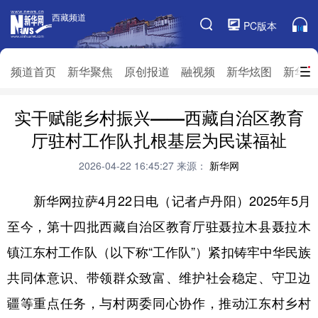
西藏频道
西藏频道
PC版本
频道栏目
频道首页
新华聚焦
原创报道
融视频
新华炫图
新华访
实干赋能乡村振兴——西藏自治区教育
频道首页
新华聚焦
原创报道
融视频
厅驻村工作队扎根基层为民谋福祉
新华炫图
新华访谈
新华云直播
视界屋脊
2026-04-22 16:45:27
来源：
新华网
对口援藏
生态西藏
文化旅游
乡村振兴
新华网拉萨4月22日电（记者卢丹阳）2025年5月
推广信息
至今，第十四批西藏自治区教育厅驻聂拉木县聂拉木
镇江东村工作队（以下称“工作队”）紧扣铸牢中华民族
共同体意识、带领群众致富、维护社会稳定、守卫边
疆等重点任务，与村两委同心协作，推动江东村乡村