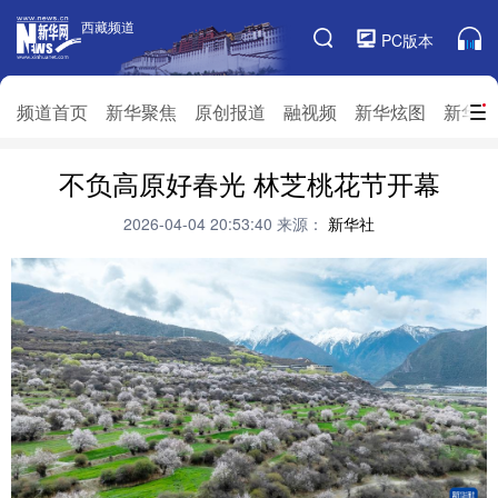
西藏频道
西藏频道
PC版本
频道栏目
频道首页
新华聚焦
原创报道
融视频
新华炫图
新华访
频道首页
不负高原好春光 林芝桃花节开幕
新华聚焦
原创报道
融视频
新华炫图
新华访谈
新华云直播
视界屋脊
2026-04-04 20:53:40
来源：
新华社
对口援藏
生态西藏
文化旅游
乡村振兴
推广信息